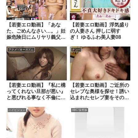
【若妻エロ動画】「あな
【若妻エロ動画】浮気盛り
た、ごめんなさい…。」妊
の人妻さん 押しに弱す
娠危険日にムリヤリ義父に
ぎ！ ゆるふわ美人妻08
種付け中出しされていま
す… 水原みその
アクメ・オーガズム
ナンパ
【若妻エロ動画】『私に構
【若妻エロ動画】ご近所の
ってくれない旦那が悪い』
セレブな奥様を探せ！誘い
と悪びれる事なく不倫に勤
込まれたセレブ妻をその気
しむ人妻さん！騎乗位でガ
させて●撮そのままAV流
ンガン腰を振って楽しんで
出！
ハイビジョン
ABC/妄想族
くれていたので、有無を言
わさず黙って中出し！