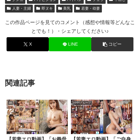
人妻・主婦
即ヌキ
美乳
若妻・幼妻
この作品ページを見てのコメント（感想や情報等どんなこ
とでも！）・シェアしてください♪
X
LINE
コピー
関連記事
4K
HHHグループ
【若妻エロ動画】「お義母
【若妻エロ動画】「ご自身