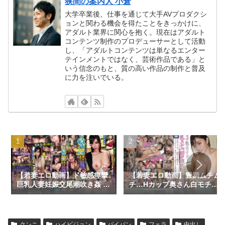
狭間の案内人 小倉
大学卒業後、仕事を通じて大手AVプロダクシ
ョンと関わる機会を得たことをきっかけに、
アダルト業界に関心を抱く。現在はアダルト
コンテンツ制作のプロデューサーとして活動
し、「アダルトコンテンツは単なるエンター
テインメントではなく、芸術作品である」と
いう信念のもと、質の高い作品の制作と普及
に力を注いでいる。
【若妻エロ動画】ド敏感痙攣
【若妻エロ動画】豊満ムチム
巨乳人妻妊娠交尾潮吹き姦 大
チ…Hカップ奥さん白モチ肌
坪遥
エロすぎ…爆乳スケベ妻が潮
吹きイキ狂い交尾 小梅えな
クンニ
ハイビジョン
パイパン
フェラ
中出し