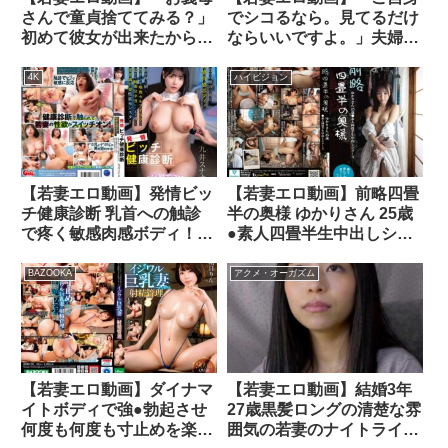
さんで童貞捨ててみる？」
でシコるなら。見てるだけ
初めて彼女が出来たから
ならいいですよ。」夫婦で
SEXや中出しの練習台にな
営むマッサージ店の奥さん
ってくれる美人巨乳義母
がワンオペの日に中出しホ
4K
ハイビジョン
NAO
ームラン5連発を決めた夢
のようで本当の話。 響蓮
【若妻エロ動画】発情ビッ
【若妻エロ動画】前略四畳
チ健康診断 乳首への触診
半の奥様 ゆかりさん 25歳
で疼く敏感肉感ボディ！
●素人四畳半生中出しシリ
医師を押し倒し、デカチン
ーズ 渡来ふう
を喉奥セルフイラマで勃起
BAZOOKA
アクメ・オーガズム
させ騎乗位中出しにまで導
く欲求不満若妻性欲モンス
ター 九井スナオ
【若妻エロ動画】ダイナマ
【若妻エロ動画】結婚3年
イトボディで強●勃起させ
27歳黒髪ロングの清楚な雰
何度も何度も寸止めを楽し
囲気の若妻のナイトライフ