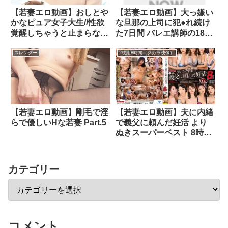
【若妻エロ動画】おしとや
【若妻エロ動画】大っ嫌い
かなピュア女子大生//性欲
な旦那の上司に犯●れ続け
覚醒しちゃうと止まらな
た7日間 バレエ講師の180
い//すずかさん（20才）＆
度開脚ボディをハメ倒して
ハイスペック奥様//圧倒的
エビ反り絶頂 NTR中出し
スレンダー
2枚組8時間（タカラ映像）
麗しBODY//このはさん
ルームツアー10発 森あや
（25才）結婚1年目
み
【若妻エロ動画】剛毛で淫
【若妻エロ動画】夫に内緒
らで優しいHな若妻 Part.5
で義父に頼んだ妊活 より
ぬきスーパーベスト 8時間
2枚組
カテゴリー
コメント