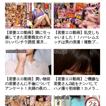
むイジワル巨乳妻から受け
は！？アンケートに答えて
る射精管理
いるはずがいつの間にか感
4K
3P・4P
じてしまい我慢出来ない熟
れたカラダを頂いちゃいま
した！
【若妻エロ動画】隣に引っ
【若妻エロ動画】乱交しち
越してきた若妻痴女のドエ
ゃいました！！ハーレムエ
ロいパンチラ誘惑 紫月ゆ
ッチは男の浪漫！複数プレ
かり
イでイカセまくりだあ！！
Special，01
アクメ・オーガズム
スレンダー
【若妻エロ動画】買い物前
【若妻エロ動画】ご機嫌な
の若妻さんに不倫について
若妻さん2組をナンパして
アンケート！夫婦の夜の営
ハメ撮り初体験！カメラが
みにちょっと不満を抱いて
刺激を倍増！恥ずかしいけ
いる若妻さんに不倫疑似体
ど腰の動きがとまりませ
4K
これぞ！素人
験でハメ撮りSEX！
ん！？